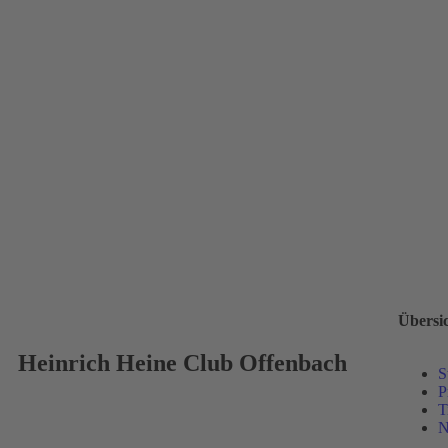
Übersi
Heinrich Heine Club Offenbach
S
P
T
N