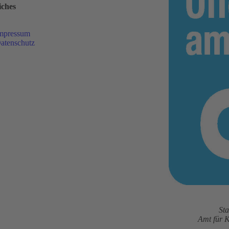
iches
mpressum
atenschutz
St
Amt für 