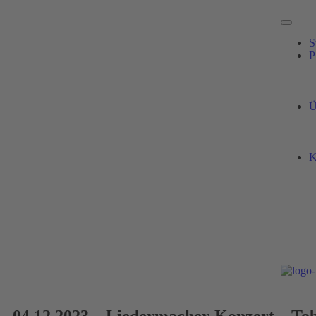
S
P
Ü
K
04.12.2023 – Liedermacher-Konzert – Tob