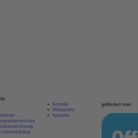
cht
Kontakt
gefördert von:
Mitmachen
tartseite
Spenden
rogrammvorschau
icketreservierung
achbetrachtung