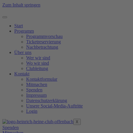
Zum Inhalt springen
Start
Programm
Programmvorschau
Ticketreservierung
Nachbetrachtung
Über uns
Wer wir sind
Wo wir sind
Clubleitung
Kontakt
Kontaktformular
Mitmachen
Spenden
Impressum
Datenschutzerklärung
Unsere Social-Media-Auftritte
Login
X
Spenden
Mitmachen