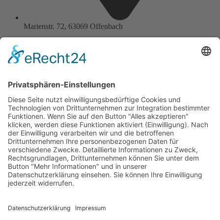
Marienstr. 72, 63069 Offenbach
Übersicht
Startseite
Programmvorschau
Ticketreservierung
Nachbetrachtung
Kontakt
Mitmachen
Spenden
Gesetzliches
Impressum
Datenschutz
gefördert von: