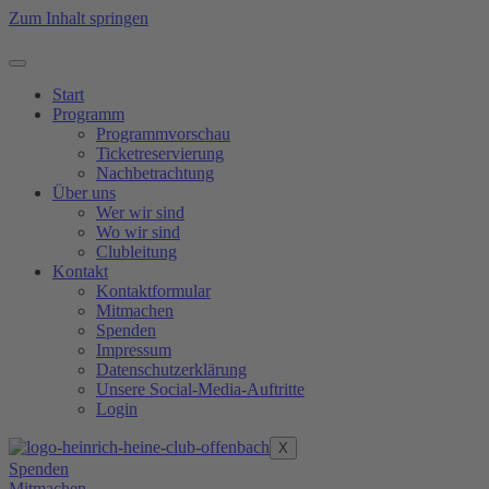
Zum Inhalt springen
Start
Programm
Programmvorschau
Ticketreservierung
Nachbetrachtung
Über uns
Wer wir sind
Wo wir sind
Clubleitung
Kontakt
Kontaktformular
Mitmachen
Spenden
Impressum
Datenschutzerklärung
Unsere Social-Media-Auftritte
Login
X
Spenden
Mitmachen