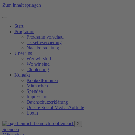
Zum Inhalt springen
Start
Programm
Programmvorschau
Ticketreservierung
Nachbetrachtung
Über uns
Wer wir sind
Wo wir sind
Clubleitung
Kontakt
Kontaktformular
Mitmachen
Spenden
Impressum
Datenschutzerklärung
Unsere Social-Media-Auftritte
Login
X
Spenden
Mitmachen