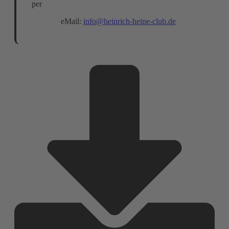
per
eMail:
info@heinrich-heine-club.de