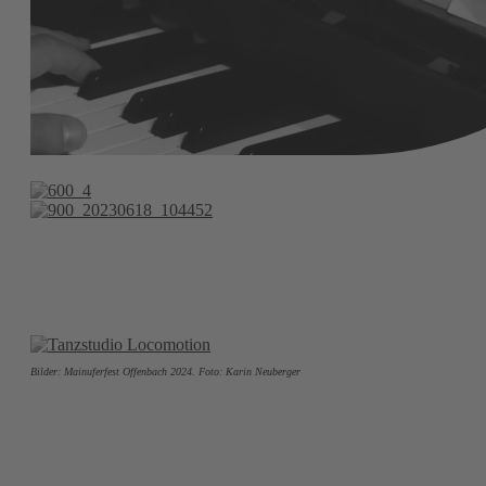
Bilder: Mainuferfest Offenbach 2024. Foto: Karin Neuberger