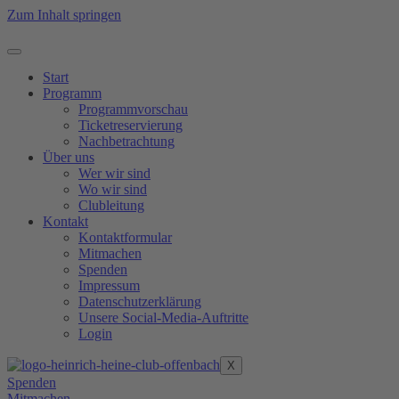
Zum Inhalt springen
Start
Programm
Programmvorschau
Ticketreservierung
Nachbetrachtung
Über uns
Wer wir sind
Wo wir sind
Clubleitung
Kontakt
Kontaktformular
Mitmachen
Spenden
Impressum
Datenschutzerklärung
Unsere Social-Media-Auftritte
Login
X
Spenden
Mitmachen