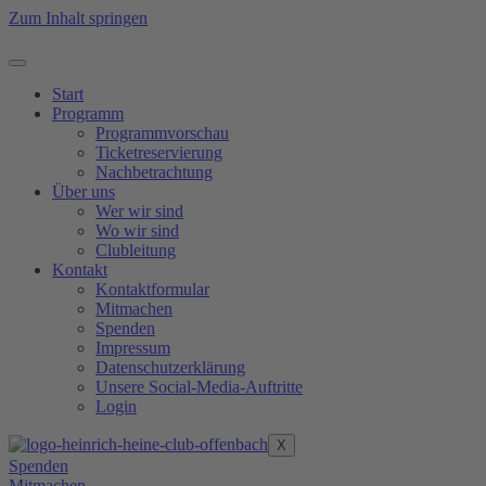
Zum Inhalt springen
Start
Programm
Programmvorschau
Ticketreservierung
Nachbetrachtung
Über uns
Wer wir sind
Wo wir sind
Clubleitung
Kontakt
Kontaktformular
Mitmachen
Spenden
Impressum
Datenschutzerklärung
Unsere Social-Media-Auftritte
Login
X
Spenden
Mitmachen