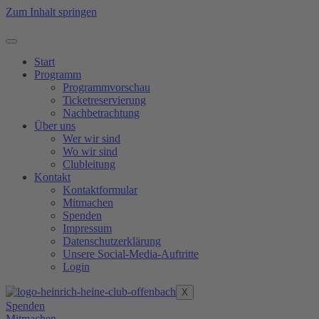
Zum Inhalt springen
Start
Programm
Programmvorschau
Ticketreservierung
Nachbetrachtung
Über uns
Wer wir sind
Wo wir sind
Clubleitung
Kontakt
Kontaktformular
Mitmachen
Spenden
Impressum
Datenschutzerklärung
Unsere Social-Media-Auftritte
Login
X
Spenden
Mitmachen