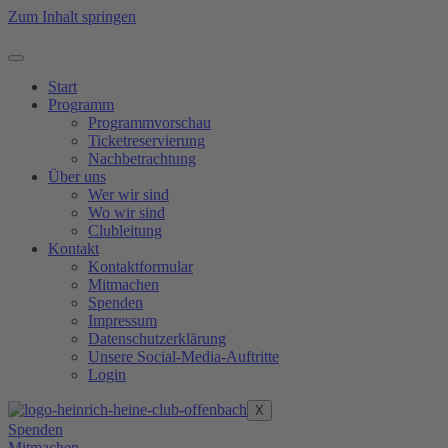
Zum Inhalt springen
Start
Programm
Programmvorschau
Ticketreservierung
Nachbetrachtung
Über uns
Wer wir sind
Wo wir sind
Clubleitung
Kontakt
Kontaktformular
Mitmachen
Spenden
Impressum
Datenschutzerklärung
Unsere Social-Media-Auftritte
Login
X
Spenden
Mitmachen